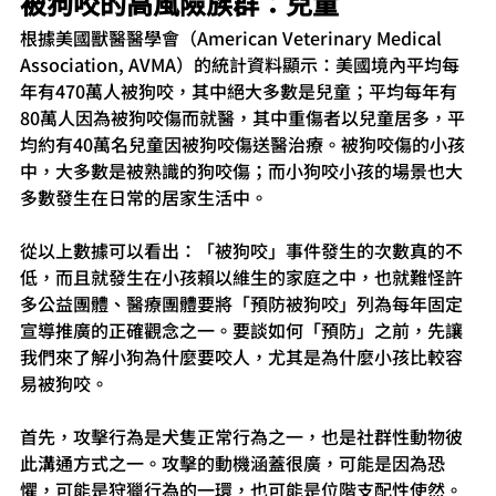
被狗咬的高風險族群：兒童
根據美國獸醫醫學會（American Veterinary Medical 
Association, AVMA）的統計資料顯示：美國境內平均每
年有470萬人被狗咬，其中絕大多數是兒童；平均每年有
80萬人因為被狗咬傷而就醫，其中重傷者以兒童居多，平
均約有40萬名兒童因被狗咬傷送醫治療。被狗咬傷的小孩
中，大多數是被熟識的狗咬傷；而小狗咬小孩的場景也大
多數發生在日常的居家生活中。
從以上數據可以看出：「被狗咬」事件發生的次數真的不
低，而且就發生在小孩賴以維生的家庭之中，也就難怪許
多公益團體、醫療團體要將「預防被狗咬」列為每年固定
宣導推廣的正確觀念之一。要談如何「預防」之前，先讓
我們來了解小狗為什麼要咬人，尤其是為什麼小孩比較容
易被狗咬。
首先，攻擊行為是犬隻正常行為之一，也是社群性動物彼
此溝通方式之一。攻擊的動機涵蓋很廣，可能是因為恐
懼，可能是狩獵行為的一環，也可能是位階支配性使然。