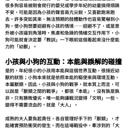
很多狗容易被剛會爬行的嬰兒或學步年紀的幼童搞得煩躁
不安，可能是因為小孩的聲音高亢尖銳，又喜歡跑來跑
去，許多突如其來、無法預期的肢體動作也容易驚嚇到小
狗，使小狗想要迴避有小孩的情境──迴避不了、或是意
外被小孩逼到角落時，焦慮和急躁的情緒交互作用下，小
狗可能就會決定要「教訓」一下眼前這個看起來沒什麼能
力的「幼獸」。
小孩與小狗的互動：本能與誤解的碰撞
是的，年紀很小的小孩用本能與這個世界互動，很接近幼
獸的狀態；小狗本來就是依照本能的驅使來與環境互動，
本屬獸類。因此，小孩與小狗的戰爭，就本質上而言，可
以說是「獸類之間的戰爭」，都很「本能」，沒有孰是孰
非，只有勝敗優劣。唯一能夠讓戰況變得「文明」一些、
變得不需要流血的，就是「大人」。
成熟的大人要負起責任，各自管理好手下的「獸類」，才
能確實預防衝突的發生。而在這場戰役中，牽涉到的「大