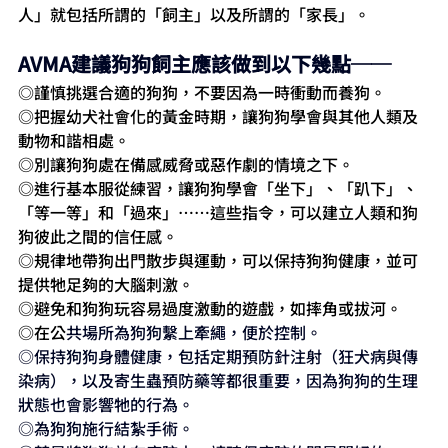
人」就包括所謂的「飼主」以及所謂的「家長」。
AVMA建議狗狗飼主應該做到以下幾點──
◎謹慎挑選合適的狗狗，不要因為一時衝動而養狗。
◎把握幼犬社會化的黃金時期，讓狗狗學會與其他人類及
動物和諧相處。
◎別讓狗狗處在備感威脅或惡作劇的情境之下。
◎進行基本服從練習，讓狗狗學會「坐下」、「趴下」、
「等一等」和「過來」……這些指令，可以建立人類和狗
狗彼此之間的信任感。
◎規律地帶狗出門散步與運動，可以保持狗狗健康，並可
提供牠足夠的大腦刺激。
◎避免和狗狗玩容易過度激動的遊戲，如摔角或拔河。
◎在公
共場所為狗狗繫上牽繩，便於控制。
◎保持狗狗身體健康，包括定期預防針注射（狂犬病與傳
染病），以及寄生蟲預防藥等都很重要，因為狗狗的生理
狀態也會影響牠的行為。
◎為狗狗施行結紮手術。