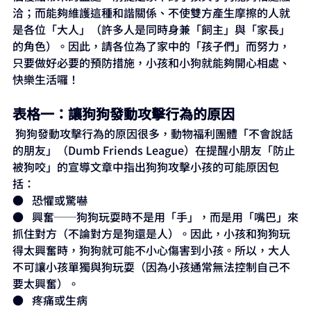
洽；而能夠維護這種和諧關係、不使雙方產生摩擦的人就
是各位「大人」（許多人是同時身兼「飼主」與「家長」
的角色）。因此，請各位為了家中的「孩子們」而努力，
只要做好必要的預防措施，小孩和小狗就能夠開心相處、
快樂生活囉！
表格一：讓狗狗發動攻擊行為的原因
 狗狗發動攻擊行為的原因很多，動物福利團體「不會說話
的朋友」（Dumb Friends League）在提醒小朋友「防止
被狗咬」的宣導文章中指出狗狗攻擊小孩的可能原因包
括：
●   恐懼或驚嚇
●   興奮──狗狗玩耍時不是用「手」，而是用「嘴巴」來
抓住對方（不論對方是狗還是人）。因此，小孩和狗狗玩
得太興奮時，狗狗就可能不小心傷害到小孩。所以，大人
不可讓小孩單獨與狗玩耍（因為小孩通常無法控制自己不
要太興奮）。
●   疼痛或生病