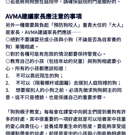
◎若是將狗狗放在庭院中，請確保庭院的門是關好的。
AVMA建議家長應注意的事項
另外一種需要肩負起「預防狗咬人」重責大任的「大人」
是家長，AVMA建議家長們應該──
◎絕對不要讓嬰兒或小孩與小狗（不論是否為自家養的
狗）單獨相處。
◎對於各種可能有危險的情況都要保持警覺心。
◎教育自己的小孩（包括年幼的兒童）與狗狗相處要小
心。所有的小孩都應該知道：
1.     不可以靠近陌生的狗；
2.     不可以（隔著欄杆或圍籬）去摸別人庭院裡的狗；
3.     想要摸別人的小狗之前，必須先徵求狗狗飼主的同
意。這不只是禮貌，也是保護自己的重要步驟。
「狗狗親子教室」每每會在課堂中向飼主們提到養狗有許
多的好處，其中很重要的一項好處就是可以培養家中孩童
的愛心與責任心，並養成尊重生命的態度。要能夠享受這
個優點帶來的益處，前提是家中的小孩與小狗能夠相處融