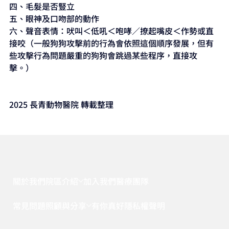
四、毛髮是否豎立
五、眼神及口吻部的動作
六、聲音表情：吠叫＜低吼＜咆哮／撩起嘴皮＜作勢或直
接咬（一般狗狗攻擊前的行為會依照這個順序發展，但有
些攻擊行為問題嚴重的狗狗會跳過某些程序，直接攻
擊。）
2025 長青動物醫院 轉載整理
關於我們
院區介紹
加入我們
醫療團隊
常見問題
照顧與分享
有你真好
隱私權聲明