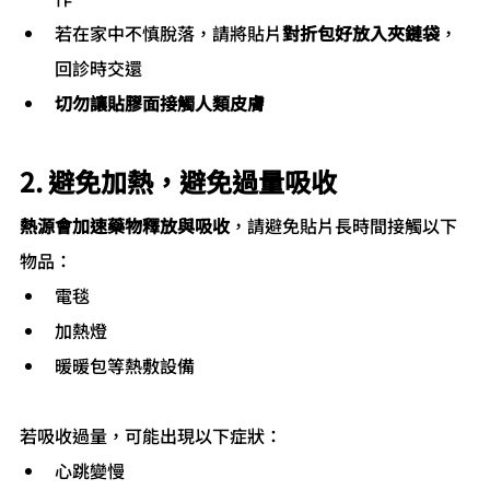
若在家中不慎脫落，請將貼片
對折包好放入夾鏈袋
，
回診時交還
切勿讓貼膠面接觸人類皮膚
2. 避免加熱，避免過量吸收
熱源會加速藥物釋放與吸收
，請避免貼片長時間接觸以下
物品：
電毯
加熱燈
暖暖包等熱敷設備
若吸收過量，可能出現以下症狀：
心跳變慢