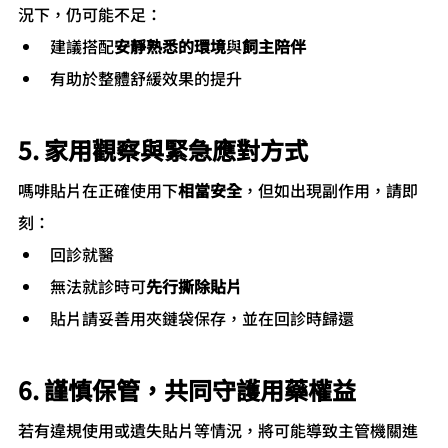
況下，仍可能不足：
建議搭配
安靜熟悉的環境
與
飼主陪伴
有助於整體舒緩效果的提升
5. 家用觀察與緊急應對方式
嗎啡貼片在正確使用下
相當安全
，但如出現副作用，請即
刻：
回診就醫
無法就診時可
先行撕除貼片
貼片請妥善用夾鏈袋保存，並在回診時歸還
6. 謹慎保管，共同守護用藥權益
若有違規使用或遺失貼片等情況，將可能導致主管機關進