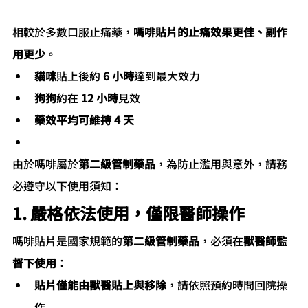
相較於多數口服止痛藥，
嗎啡貼片的止痛效果更佳、副作
用更少
。
貓咪
貼上後約 
6 小時
達到最大效力
狗狗
約在 
12 小時
見效
藥效平均可維持 4 天
由於嗎啡屬於
第二級管制藥品
，為防止濫用與意外，請務
必遵守以下使用須知：
1. 嚴格依法使用，僅限醫師操作
嗎啡貼片是國家規範的
第二級管制藥品
，必須在
獸醫師監
督下使用
：
貼片僅能由獸醫貼上與移除
，請依照預約時間回院操
作