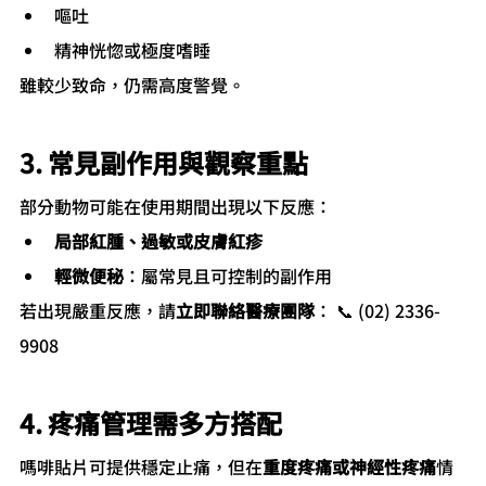
嘔吐
精神恍惚或極度嗜睡
雖較少致命，仍需高度警覺。
3. 常見副作用與觀察重點
部分動物可能在使用期間出現以下反應：
局部紅腫、過敏或皮膚紅疹
輕微便秘
：屬常見且可控制的副作用
若出現嚴重反應，請
立即聯絡醫療團隊
： 📞 (02) 2336-
9908
4. 疼痛管理需多方搭配
嗎啡貼片可提供穩定止痛，但在
重度疼痛或神經性疼痛
情