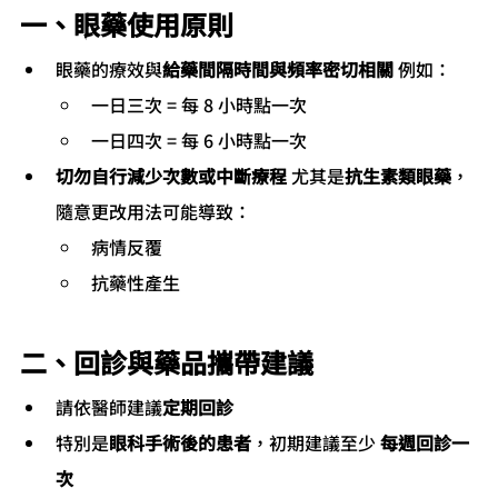
一、眼藥使用原則
眼藥的療效與
給藥間隔時間與頻率密切相關
 例如：
一日三次 = 每 8 小時點一次
一日四次 = 每 6 小時點一次
切勿自行減少次數或中斷療程
 尤其是
抗生素類眼藥
，
隨意更改用法可能導致：
病情反覆
抗藥性產生
二、回診與藥品攜帶建議
請依醫師建議
定期回診
特別是
眼科手術後的患者
，初期建議至少 
每週回診一
次