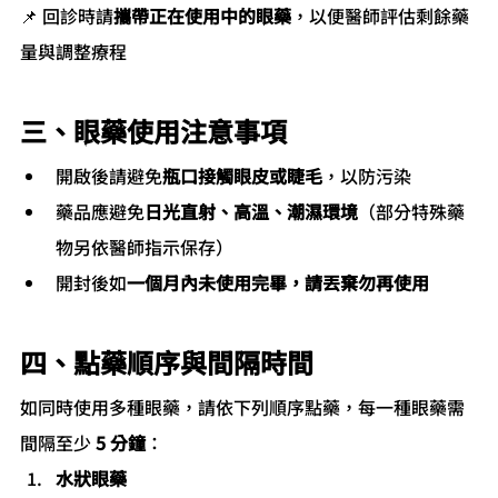
📌 回診時請
攜帶正在使用中的眼藥
，以便醫師評估剩餘藥
量與調整療程
三、眼藥使用注意事項
開啟後請避免
瓶口接觸眼皮或睫毛
，以防污染
藥品應避免
日光直射、高溫、潮濕環境
（部分特殊藥
物另依醫師指示保存）
開封後如
一個月內未使用完畢，請丟棄勿再使用
四、點藥順序與間隔時間
如同時使用多種眼藥，請依下列順序點藥，每一種眼藥需
間隔至少 
5 分鐘
：
水狀眼藥