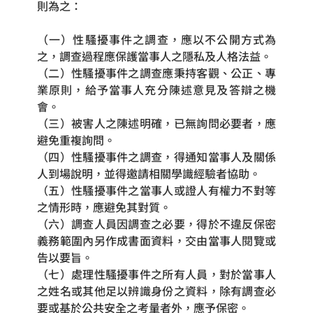
則為之：
（一）性騷擾事件之調查，應以不公開方式為
之，調查過程應保護當事人之隱私及人格法益。 
（二）性騷擾事件之調查應秉持客觀、公正、專
業原則，給予當事人充分陳述意見及答辯之機
會。
（三）被害人之陳述明確，已無詢問必要者，應
避免重複詢問。
（四）性騷擾事件之調查，得通知當事人及關係
人到場說明，並得邀請相關學識經驗者協助。
（五）性騷擾事件之當事人或證人有權力不對等
之情形時，應避免其對質。
（六）調查人員因調查之必要，得於不違反保密
義務範圍內另作成書面資料，交由當事人閱覽或
告以要旨。
（七）處理性騷擾事件之所有人員，對於當事人
之姓名或其他足以辨識身份之資料，除有調查必
要或基於公共安全之考量者外，應予保密。