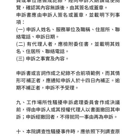
員或單位應做成記錄，經向申訴人朗讀或使閱
覽，確認其內容無誤後，由其簽名或蓋章。
申訴書應由申訴人簽名或蓋章，並載明下列事
項：
(一) 申訴人姓名、服務單位及職稱、住居所、聯
絡電話、申訴日期。
(二) 有代理人者，應檢附委任書，並載明其姓
名、住居所、聯絡電話。
(三) 申訴之事實及內容。
申訴書或言詞作成之紀錄不合前項範例，而其情
形可補正者，應通知申訴人於十四日內補正。逾
期不補正者，申訴不予受理。 
九、工作場所性騷擾申訴處理委員會作成決議
前，得由申訴人或其授權代理人以書面撤回其申
訴；申訴經撤回者，不得就同一事由再為申訴。
十、本院調查性騷擾事件時，應依照下列調查原