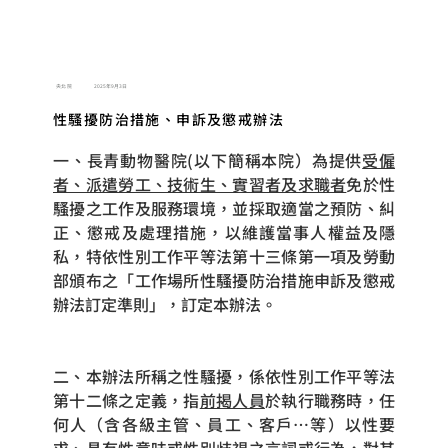
央北院
2025年9月3日
性騷擾防治措施、申訴及懲戒辦法
一、長青動物醫院(以下簡稱本院）為提供
受僱
者、派遣勞工、技術生、實習者及求職者
免於性
騷擾之工作及服務環境，並採取適當之預防、糾
正、懲戒及處理措施，以維護當事人權益及隱
私，特依性別工作平等法第十三條第一項及勞動
部頒布之「工作場所性騷擾防治措施申訴及懲戒
辦法訂定準則」，訂定本辦法。
二、本辦法所稱之性騷擾，係依性別工作平等法
第十二條之定義，指
前揭人員
於執行職務時，任
何人（含各級主管、員工、客戶…等）以性要