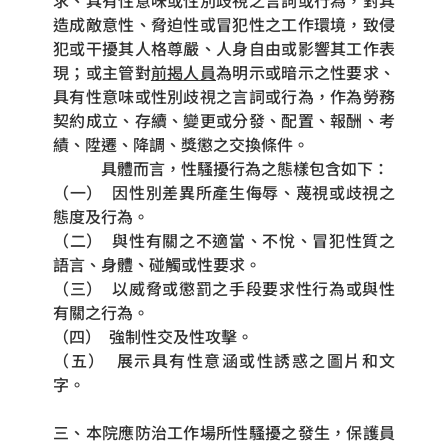
求、具有性意味或性別歧視之言詞或行為，對其
造成敵意性、脅迫性或冒犯性之工作環境，致侵
犯或干擾其人格尊嚴、人身自由或影響其工作表
現；或主管對
前揭人員
為明示或暗示之性要求、
具有性意味或性別歧視之言詞或行為，作為勞務
契約成立、存續、變更或分發、配置、報酬、考
績、陞遷、降調、獎懲之交換條件。
            具體而言，性騷擾行為之態樣包含如下：
（一）  因性別差異所產生侮辱、蔑視或歧視之
態度及行為。
（二）  與性有關之不適當、不悅、冒犯性質之
語言、身體、碰觸或性要求。
（三）  以威脅或懲罰之手段要求性行為或與性
有關之行為。
（四）  強制性交及性攻擊。
（五）  展示具有性意涵或性誘惑之圖片和文
字。
三、本院應防治工作場所性騷擾之發生，保護員