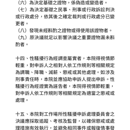
（六）為決定基礎之證物，係偽造或變造者。
（七）為決定基礎之民事、刑事或行政訴訟判決
或行政處分，依其後之確定裁判或行政處分已變
更者。
（八）發現未經斟酌之證物或得使用該證物者。
（九）原決議就足以影響決議之重要證物漏未斟
酌者。
十四、性騷擾行為經調查屬實者，本院得視情節
輕重，對申訴人之相對人依工作規則等相關規定
為調職、降職、減薪、懲戒或其他處理。如涉及
刑事責任時，本院並應協助申訴人提出申訴。性
騷擾行為經證實為誣告者，本院得視情節輕重，
對申訴人依工作規則等相關規定為適當之懲戒或
處理。
十五、本院對工作場所性騷擾申訴處理委員會之
決議應採取追蹤、考核及監督，以確保懲戒或處
理措施有效執行，並避免相同事件或報復情事發