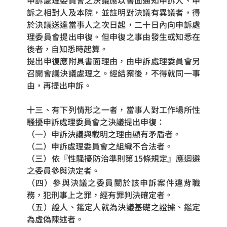
申訴處理委員會之決議應以書面通知申訴人、申
訴之相對人及本院，並註明對決議有異議者，得
於決議送達當事人之次日起，二十日內向申訴處
理委員會提出申復。但申復之事由發生或知悉在
後者，自知悉時起算。
提出申復應附具書面理由，由申訴處理委員會另
召開會議決議處理之。經結案後，不得就同一事
由，再提出申訴。
十三、有下列情形之一者，當事人對工作場所性
騷擾申訴處理委員會之決議提出申復：
（一）申訴決議與載明之理由顯有矛盾者。
（二）申訴處理委員會之組織不合法者。
（三）依『性騷擾防治準則第15條規定』應迴避
之委員參與決定者。
（四）參與決議之委員關於該申訴案件違背職
務，犯刑事上之罪，經有罪判決確定者。
（五）證人、鑑定人就為決議基礎之證據、鑑定
為虛偽陳述者。