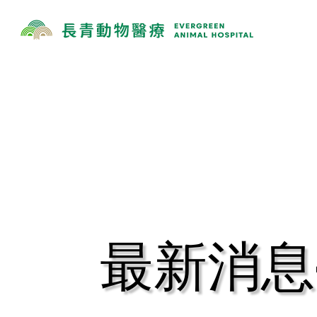
​最新消息