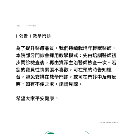
總院
2025年9月3日
( 公告 ) 教學門診
為了提升醫療品質，我們持續栽培年輕獸醫師，
本院部分門診會採用教學模式：先由培訓醫師初
步問診檢查後，再由資深主治醫師檢查一次。若
您的寶貝性情緊張不喜歡，可在預約時告知櫃
台，避免安排在教學門診，或可在門診中及時反
應，如有不便之處，還請見諒。
希望大家平安健康。
2026 長青動物醫院 版權所有