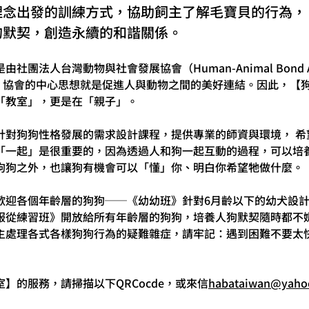
理念出發的訓練方式，協助飼主了解毛寶貝的行為，
的默契，創造永續的和諧關係。
團法人台灣動物與社會發展協會（Human-Animal Bond Asso
創辦，協會的中心思想就是促進人與動物之間的美好連結。因此，【
「教室」，更是在「親子」。
針對狗狗性格發展的需求設計課程，提供專業的師資與環境， 希
「一起」是很重要的，因為透過人和狗一起互動的過程，可以培
狗狗之外，也讓狗有機會可以「懂」你、明白你希望牠做什麼。
歡迎各個年齡層的狗狗──《幼幼班》針對6月齡以下的幼犬設
服從練習班》開放給所有年齡層的狗狗，培養人狗默契隨時都不
主處理各式各樣狗狗行為的疑難雜症，請牢記：遇到困難不要太快
】的服務，請掃描以下QRCocde，或來信
habataiwan@yaho