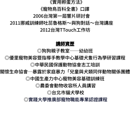
   《實用孵蛋方法》 
   《寵物鳥百科全書》口譯     
2006台灣第一屆響片研討會      
2011挪威訓練師吐蕊魯格斯～與狗對話～台灣講座      
2012台灣TTouch工作坊
講師資歷
◎狗狗親子教室──幼幼班
◎優里寵物美容暨指導手教學中心基礎犬隻行為學研習課程
◎中華民國保護動物協會志工培訓
關懷生命協會─暴露於家庭暴力「兒童與犬類同伴動物關係團體
◎中國生產力中心寵物美容基礎訓練班
 ◎農委會動物收容所人員講習
 ◎台北市貓犬學校
 ◎
實踐大學推廣部寵物職能專業認證課程