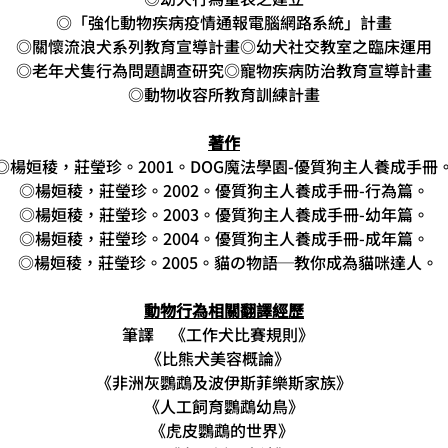
◎「強化動物疾病疫情通報電腦網路系統」計畫
◎關懷流浪犬系列教育宣導計畫◎幼犬社交教室之臨床運用
◎老年犬隻行為問題調查研究◎寵物疾病防治教育宣導計畫
◎動物收容所教育訓練計畫
著作
◎楊姮稜，莊瑩珍。2001。DOG魔法學園-優質狗主人養成手冊
◎楊姮稜，莊瑩珍。2002。優質狗主人養成手冊-行為篇。
◎楊姮稜，莊瑩珍。2003。優質狗主人養成手冊-幼年篇。
◎楊姮稜，莊瑩珍。2004。優質狗主人養成手冊-成年篇。
  ◎楊姮稜，莊瑩珍。2005。貓の物語─教你成為貓咪達人。
動物行為相關翻譯經歷
筆譯    《工作犬比賽規則》   
 《比熊犬美容概論》    
《非洲灰鸚鵡及波伊斯菲樂斯家族》
    《人工飼育鸚鵡幼鳥》    
《虎皮鸚鵡的世界》 