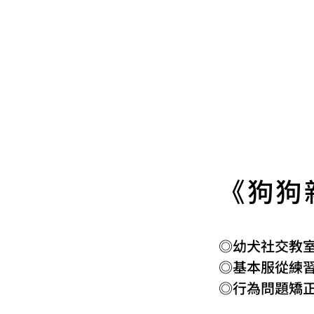
《狗狗
◎幼犬社交教
◎基本服從練
◎行為問題矯