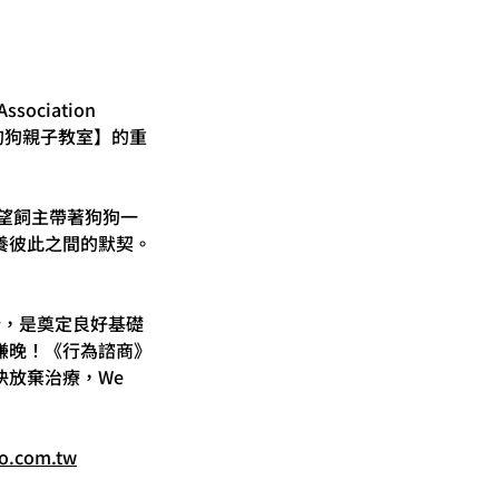
ciation 
狗狗親子教室】的重
望飼主帶著狗狗一
養彼此之間的默契。
計，是奠定良好基礎
嫌晚！《行為諮商》
放棄治療，We 
o.com.tw