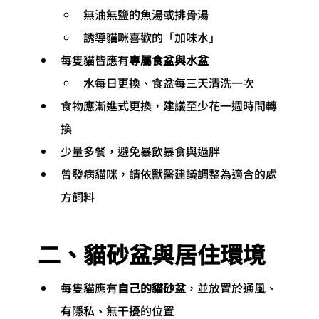
無油無鹽的魚湯或排骨湯
誘導貓咪喜歡的「加味水」
每隻貓皆應有
專屬食盆與水盆
水每日更換、食盆每三天清洗一次
食物應漸進式更換，建議至少花一週時間轉
換
少量多餐，避免暴飲暴食與過胖
曾發病貓咪，請依獸醫建議調整為適合的處
方飼料
二、貓砂盆與居住環境
每隻貓應有
自己的貓砂盆
，並放置於通風、
有隱私、無干擾的位置