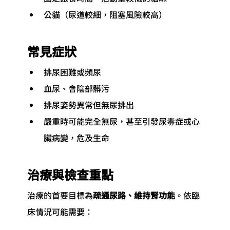
公貓（尿道較細，阻塞風險較高）
常見症狀
排尿困難或頻尿
血尿、會陰部髒污
排尿姿勢異常但無尿排出
嚴重時可能完全無尿，甚至引發尿毒症或心
臟病變，危及生命
治療與檢查重點
治療的首要目標為
疏通尿路、維持腎功能
。依臨
床情況可能需要：