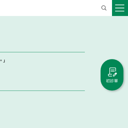
。」
初診單