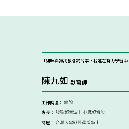
「貓咪與狗狗教會我的事，我還在努力學習中
陳九如
獸醫師
總院
工作院區：
腹腔超音波｜ 心臟超音波
專長：
台灣大學獸醫學系學士
簡歷：